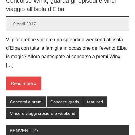
Concorso Winx, guarda gli episodi e vinci
viaggio all’Isola d’Elba
10 April 2017
Luca
No
Papagni
comments
Vi piacerebbe vincere uno splendido weekend all’isola
d’Elba con tutta la famiglia in occasione dell’evento Elba
is magic? Allora partecipate al concorso a premi Winx,
[…]
Read more
Concorsi a premi
Concorsi gratis
featured
Vincere viaggi crociere e weekend
BENVENUTO