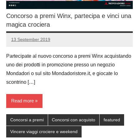
Concorso a premi Winx, partecipa e vinci una
magica crociera
13 September 2019
Luca
No
Papagni
comments
Partecipate al nuovo concorso a premi Winx acquistando
uno dei prodotti in promozione presso un negozio
Mondadori o sul sito Mondadoristore.it, e giocate lo
scontrino […]
Read more
Concorsi a premi
Concorsi con acquisto
featured
Vincere viaggi crociere e weekend