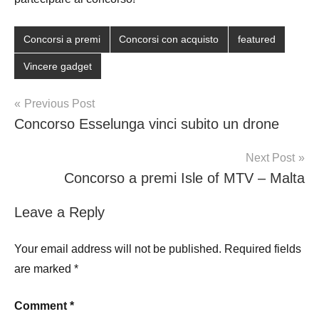
Concorsi a premi
Concorsi con acquisto
featured
Vincere gadget
Post
Previous Post
Concorso Esselunga vinci subito un drone
navigation
Next Post
Concorso a premi Isle of MTV – Malta
Leave a Reply
Your email address will not be published.
Required fields
are marked
*
Comment
*