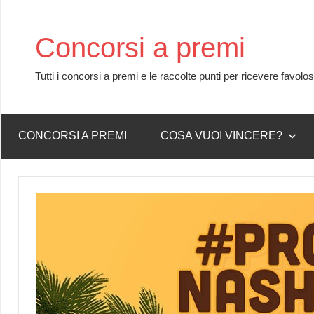
Skip
to
Concorsi a premi
content
Tutti i concorsi a premi e le raccolte punti per ricevere favolo
CONCORSI A PREMI
COSA VUOI VINCERE?