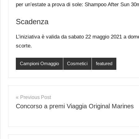
per un’estate a prova di sole: Shampoo After Sun 3
Scadenza
L’iniziativa è valida da sabato 22 maggio 2021 a do
scorte.
Campioni Omaggio
Cosmetici
featured
Post
Previous Post
Concorso a premi Viaggia Original Marines
navigation