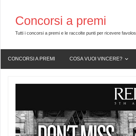
Skip
to
Concorsi a premi
content
Tutti i concorsi a premi e le raccolte punti per ricevere favolo
CONCORSI A PREMI
COSA VUOI VINCERE?