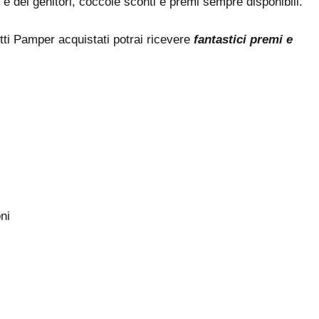
 e dei genitori, coccole sconti e premi sempre disponibili.
otti Pamper acquistati potrai ricevere
fantastici premi e
oni