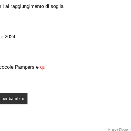
erli al raggiungimento di soglia
io 2024
Cocccole Pampers e
qui
 per bambini
Next Post