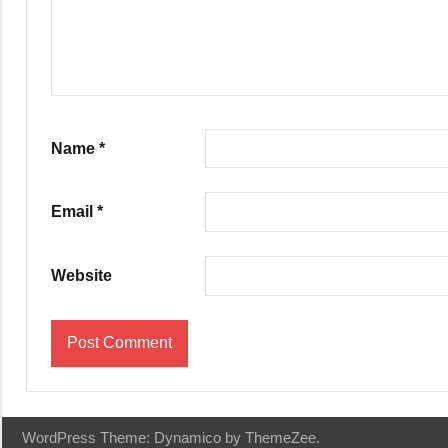
Name
*
Email
*
Website
WordPress Theme: Dynamico by ThemeZee.