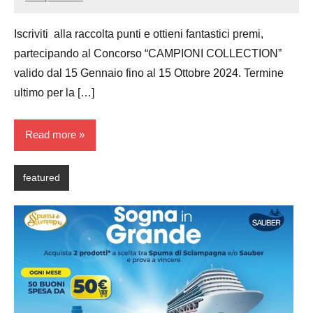
Luca
No
Papagni
comments
Iscriviti alla raccolta punti e ottieni fantastici premi,
partecipando al Concorso “CAMPIONI COLLECTION”
valido dal 15 Gennaio fino al 15 Ottobre 2024. Termine
ultimo per la […]
Read more
featured