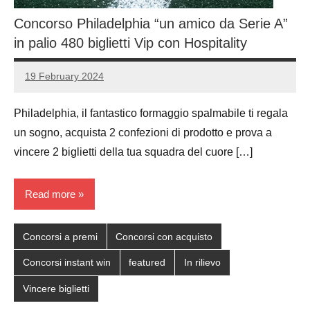
Concorso Philadelphia “un amico da Serie A”
in palio 480 biglietti Vip con Hospitality
19 February 2024
Luca
No
Papagni
comments
Philadelphia, il fantastico formaggio spalmabile ti regala
un sogno, acquista 2 confezioni di prodotto e prova a
vincere 2 biglietti della tua squadra del cuore […]
Read more
Concorsi a premi
Concorsi con acquisto
Concorsi instant win
featured
In rilievo
Vincere biglietti