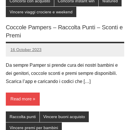
Concorsi con acquisto
Concorsi instant win
featured
Vincere viaggi crociere e weekend
Coccole Pampers – Raccolta Punti – Sconti e
Premi
16 October 2023
Luca
No
Papagni
comments
Da sempre Pamper si prende cura dei nostri bambini e
dei genitori, coccole sconti e premi sempre disponibili.
Scarica l’app e caricando i codici che […]
Read more
Raccolta punti
Vincere buoni acquisto
Vincere premi per bambini