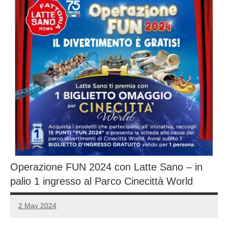
Operazione FUN 2024 con Latte Sano – in
palio 1 ingresso al Parco Cinecittà World
2 May 2024
Luca
No
Papagni
comments