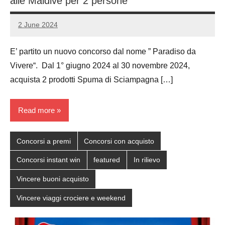
alle Maldive per 2 persone
2 June 2024
Luca
No
Papagni
comments
E’ partito un nuovo concorso dal nome ” Paradiso da
Vivere“. Dal 1° giugno 2024 al 30 novembre 2024,
acquista 2 prodotti Spuma di Sciampagna […]
Read more
Concorsi a premi
Concorsi con acquisto
Concorsi instant win
featured
In rilievo
Vincere buoni acquisto
Vincere viaggi crociere e weekend