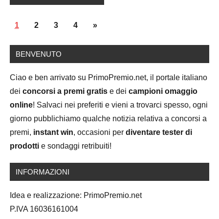
Posts
Next
1
2
3
4
»
navigation
Posts
BENVENUTO
Ciao e ben arrivato su PrimoPremio.net, il portale italiano
dei
concorsi a premi gratis
e dei
campioni omaggio
online
! Salvaci nei preferiti e vieni a trovarci spesso, ogni
giorno pubblichiamo qualche notizia relativa a concorsi a
premi,
instant win
, occasioni per
diventare tester di
prodotti
e sondaggi retribuiti!
INFORMAZIONI
Idea e realizzazione: PrimoPremio.net
P.IVA 16036161004