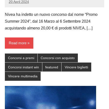
20 April 2024
Luca
No
Papagni
comments
Nivea ha indetto un nuovo concorso dal nome “Promo
Summer 2024”, dal 16 Marzo al 6 Settembre 2024
acquistando almeno 20,00 € di prodotti NIVEA, […]
Read more
Concorsi a premi
Concorsi con acquisto
Concorsi instant win
featured
Vincere biglietti
Vincere multimedia