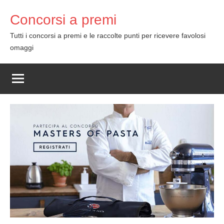
Skip
Concorsi a premi
to
content
Tutti i concorsi a premi e le raccolte punti per ricevere favolosi
omaggi