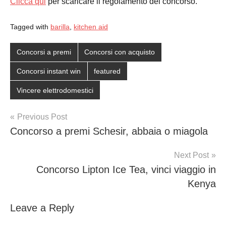
Clicca qui
per scaricare il regolamento del concorso.
Tagged with
barilla
,
kitchen aid
Concorsi a premi
Concorsi con acquisto
Concorsi instant win
featured
Vincere elettrodomestici
Post
Previous Post
Concorso a premi Schesir, abbaia o miagola
navigation
Next Post
Concorso Lipton Ice Tea, vinci viaggio in
Kenya
Leave a Reply