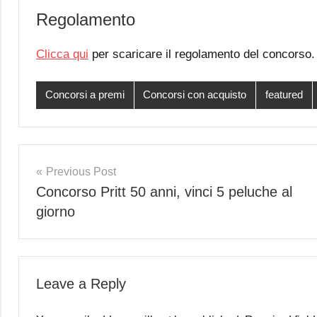
Regolamento
Clicca qui
per scaricare il regolamento del concorso.
Concorsi a premi
Concorsi con acquisto
featured
Post
Previous Post
Concorso Pritt 50 anni, vinci 5 peluche al
navigation
giorno
Leave a Reply