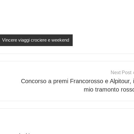
Vincere viaggi crociere e weekend
Next Post
Concorso a premi Francorosso e Alpitour, i
mio tramonto ross