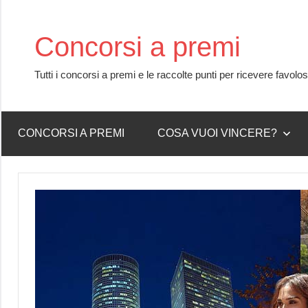
Skip
to
Concorsi a premi
content
Tutti i concorsi a premi e le raccolte punti per ricevere favolo
CONCORSI A PREMI
COSA VUOI VINCERE?