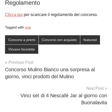
Regolamento
Clicca qui
per scaricare il regolamento del concorso.
Tagged with
crai
Concorsi a premi
Concorsi con acquisto
featured
Vincere biciclette
Post
Previous Post
Concorso Mulino Bianco una sorpresa al
navigation
giorno, vinci prodotti del Mulino
Next Post
Vinci set di 4 Nescafè Jar al giorno con
Buonalavita