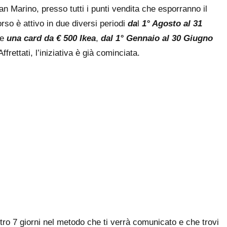
San Marino, presso tutti i punti vendita che esporranno il
rso è attivo in due diversi periodi
da
l
1° Agosto al 31
re
una card da € 500 Ikea
,
dal 1° Gennaio al 30 Giugno
 Affrettati, l’iniziativa è già cominciata.
entro 7 giorni nel metodo che ti verrà comunicato e che trovi