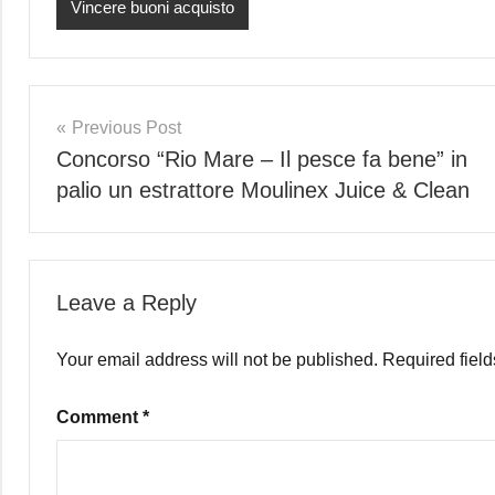
Vincere buoni acquisto
Post
Previous Post
Concorso “Rio Mare – Il pesce fa bene” in
navigation
palio un estrattore Moulinex Juice & Clean
Leave a Reply
Your email address will not be published.
Required fiel
Comment
*