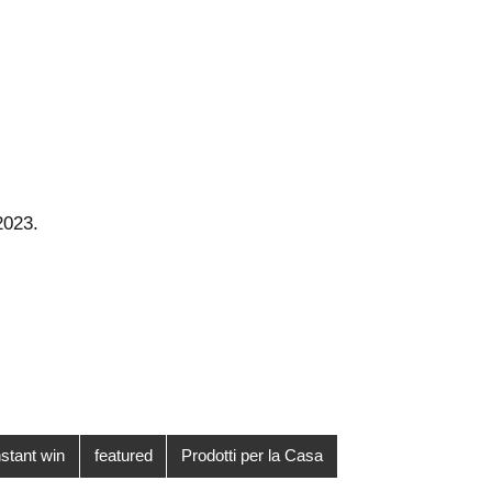
2023.
stant win
featured
Prodotti per la Casa