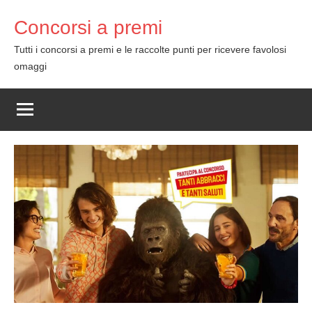
Skip
Concorsi a premi
to
content
Tutti i concorsi a premi e le raccolte punti per ricevere favolosi
omaggi