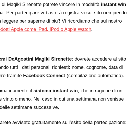
 di Magiki Sirenette potrete vincere in modalità
instant win
na. Per partecipare vi basterà registrarvi sul sito riempiendo
 leggere per saperne di piu’! Vi ricordiamo che sul nostro
odotti Apple come iPad, iPod o Apple Watch
.
emi DeAgostini Magiki Sirenette
: dovrete accedere al sito
ndo tutti i dati personali richiesti: nome, cognome, data di
dere tramite
Facebook Connect
(compilazione automatica).
tomaticamente il
sistema instant win
, che in ragione di un
te vinto o meno. Nel caso in cui una settimana non venisse
 delle settimane successive.
rete avvisato gratuitamente sull’esito della partecipazione: