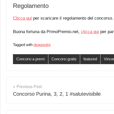
Regolamento
Clicca qui
per scaricare il regolamento del concorso.
Buona fortuna da PrimoPremio.net,
clicca qui
per par
Tagged with
deagostini
Concorsi a premi
Concorsi gratis
featured
Vincer
Post
Previous Post
Concorso Purina, 3, 2, 1 #salutevisibile
navigation