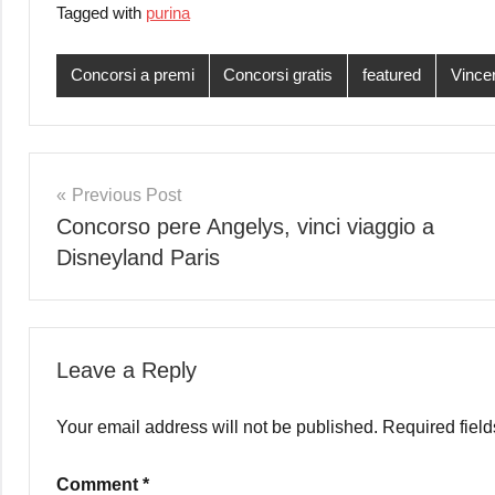
Tagged with
purina
Concorsi a premi
Concorsi gratis
featured
Vincer
Post
Previous Post
Concorso pere Angelys, vinci viaggio a
navigation
Disneyland Paris
Leave a Reply
Your email address will not be published.
Required fiel
Comment
*