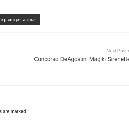
e premi per animali
Next Post
Concorso DeAgostini Magiki Sirenett
ds are marked
*