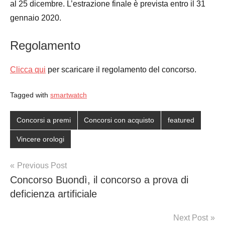
al 25 dicembre. L’estrazione finale è prevista entro il 31
gennaio 2020.
Regolamento
Clicca qui
per scaricare il regolamento del concorso.
Tagged with
smartwatch
Concorsi a premi
Concorsi con acquisto
featured
Vincere orologi
Post
Previous Post
Concorso Buondì, il concorso a prova di
navigation
deficienza artificiale
Next Post