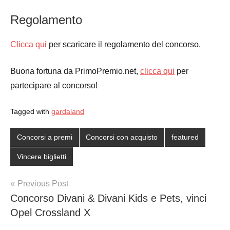
Regolamento
Clicca qui
per scaricare il regolamento del concorso.
Buona fortuna da PrimoPremio.net,
clicca qui
per
partecipare al concorso!
Tagged with
gardaland
Concorsi a premi
Concorsi con acquisto
featured
Vincere biglietti
Post
Previous Post
Concorso Divani & Divani Kids e Pets, vinci
navigation
Opel Crossland X