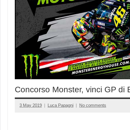
Concorso Monster, vinci GP di 
3 May 2019
Luca Papagni
No comments