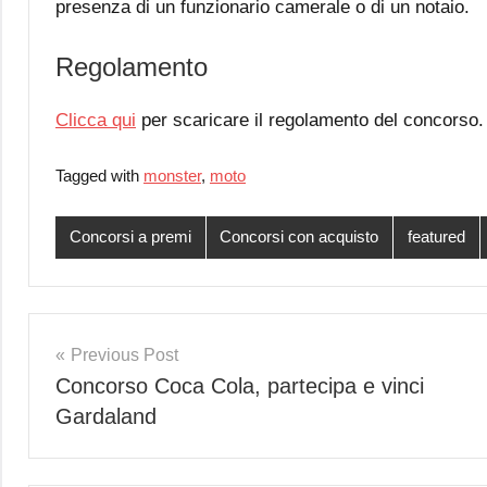
presenza di un funzionario camerale o di un notaio.
Regolamento
Clicca qui
per scaricare il regolamento del concorso.
Tagged with
monster
,
moto
Concorsi a premi
Concorsi con acquisto
featured
Post
Previous Post
Concorso Coca Cola, partecipa e vinci
navigation
Gardaland