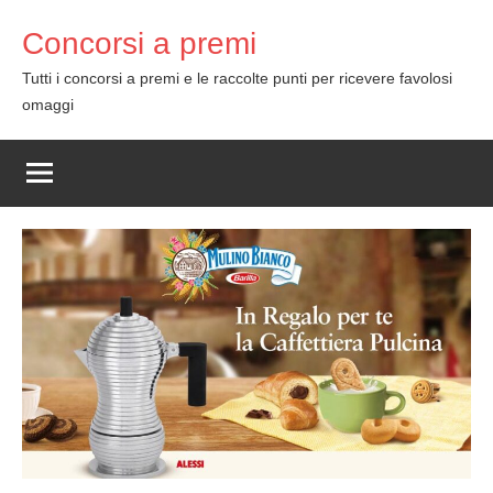
Skip
Concorsi a premi
to
content
Tutti i concorsi a premi e le raccolte punti per ricevere favolosi
omaggi