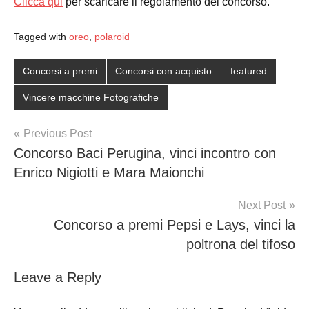
Clicca qui
per scaricare il regolamento del concorso.
Tagged with
oreo
,
polaroid
Concorsi a premi
Concorsi con acquisto
featured
Vincere macchine Fotografiche
Post
Previous Post
Concorso Baci Perugina, vinci incontro con
navigation
Enrico Nigiotti e Mara Maionchi
Next Post
Concorso a premi Pepsi e Lays, vinci la
poltrona del tifoso
Leave a Reply