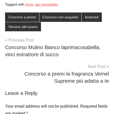
Tagged with
bmw
,
san benedetto
Concorsi a premi
Concorsi con acquisto
featured
Vincere altri premi
Post
Previous Post
Concorso Mulino Bianco laprimacosabella,
navigation
vinci estrattore di succo
Next Post
Concorso a premi la fragranza Vernel
Supreme più adatta a te
Leave a Reply
Your email address will not be published.
Required fields
are marked
*