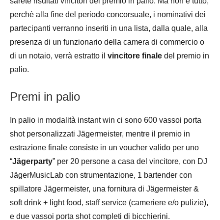
sarete risultati vincitori del premio in palio. Ma non è tutto,
perchè alla fine del periodo concorsuale, i nominativi dei
partecipanti verranno inseriti in una lista, dalla quale, alla
presenza di un funzionario della camera di commercio o
di un notaio, verrà estratto il
vincitore finale
del premio in
palio.
Premi in palio
In palio in modalità instant win ci sono 600 vassoi porta
shot personalizzati Jägermeister, mentre il premio in
estrazione finale consiste in un voucher valido per uno
“
Jägerparty
” per 20 persone a casa del vincitore, con DJ
JägerMusicLab con strumentazione, 1 bartender con
spillatore Jägermeister, una fornitura di Jägermeister &
soft drink + light food, staff service (cameriere e/o pulizie),
e due vassoi porta shot completi di bicchierini.