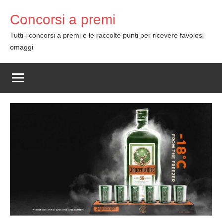
Skip
Concorsi a premi
to
content
Tutti i concorsi a premi e le raccolte punti per ricevere favolosi
omaggi