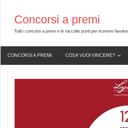
Skip
to
Concorsi a premi
content
Tutti i concorsi a premi e le raccolte punti per ricevere favolo
CONCORSI A PREMI
COSA VUOI VINCERE?