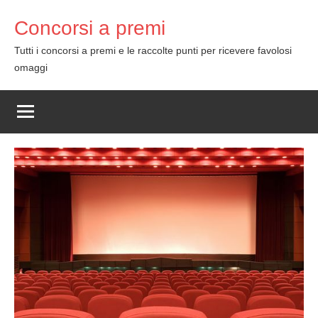
Skip
Concorsi a premi
to
content
Tutti i concorsi a premi e le raccolte punti per ricevere favolosi
omaggi