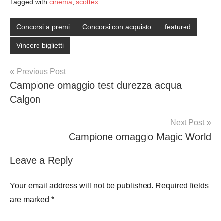
Tagged with
cinema
,
scottex
Concorsi a premi
Concorsi con acquisto
featured
Vincere biglietti
Post
Previous Post
Campione omaggio test durezza acqua
navigation
Calgon
Next Post
Campione omaggio Magic World
Leave a Reply
Your email address will not be published.
Required fields
are marked
*