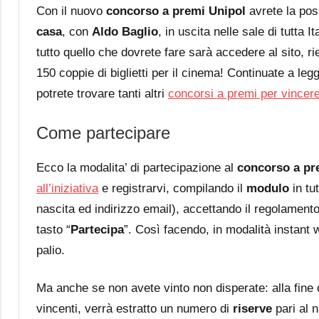
Con il nuovo
concorso a premi Unipol
avrete la poss
casa
, con
Aldo Baglio
, in uscita nelle sale di tutta 
tutto quello che dovrete fare sarà accedere al sito, ri
150 coppie di biglietti per il cinema! Continuate a leg
potrete trovare tanti altri
concorsi a premi per vincere
Come partecipare
Ecco la modalita’ di partecipazione al
concorso a pr
all’iniziativa
e registrarvi, compilando il
modulo
in tu
nascita ed indirizzo email), accettando il regolament
tasto “
Partecipa
”. Così facendo, in modalità instant 
palio.
Ma anche se non avete vinto non disperate: alla fine d
vincenti, verrà estratto un numero di
riserve
pari al 