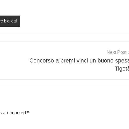
 biglietti
Next Post
Concorso a premi vinci un buono spes
Tigot
ds are marked
*