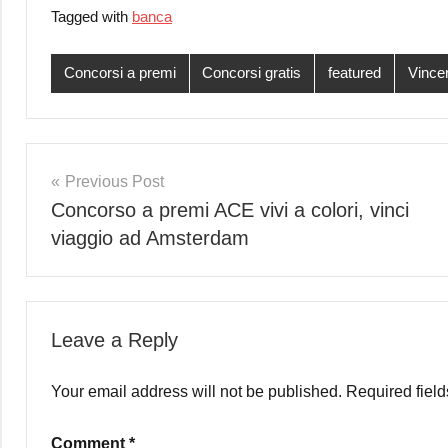
Tagged with
banca
Concorsi a premi
Concorsi gratis
featured
Vincere
Post
Previous Post
Concorso a premi ACE vivi a colori, vinci
navigation
viaggio ad Amsterdam
Leave a Reply
Your email address will not be published.
Required fiel
Comment
*