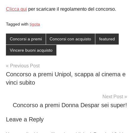
Clicca qui
per scaricare il regolamento del concorso.
Tagged with
tigota
Concorsi a premi
Concorsi con acquisto
featured
Vincere buoni acquisto
Post
Previous Post
Concorso a premi Unipol, scappa al cinema e
navigation
vinci subito
Next Post
Concorso a premi Donna Despar sei super!
Leave a Reply