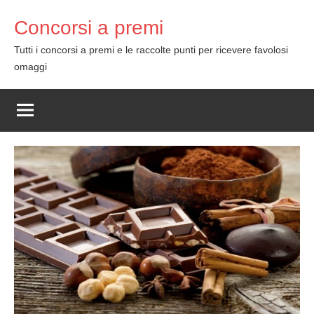
Skip
Concorsi a premi
to
content
Tutti i concorsi a premi e le raccolte punti per ricevere favolosi
omaggi