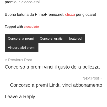
premio in cioccolato!
Buona fortuna da PrimoPremio.net,
clicca
per giocare!
Tagged with
cioccolato
Concorsi a premi
Concorsi gratis
featured
Vincere altri premi
Post
Previous Post
Concorso a premi vinci il gusto della bellezza
navigation
Next Post
Concorso a premi Lindt, vinci abbonamento
Leave a Reply