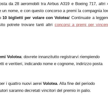
osta da 28 aeromobili tra Airbus A319 e Boeing 717, altri 
re un nome, e con questo concorso a premi la compagnia lo
no
10 biglietti per volare con Volotea
! Continuate a legger
to potrete trovare tanti altri
concorsi a premi per vincer
emi Volotea
: dovrete innanzitutto registrarvi riempiendo
retti e veritieri, indicando nome e cognome, indirizzo posta
er i quattro nuovi aerei
Volotea
. Alla fine del periodo
utori saranno decretati vincitori del premio in palio.