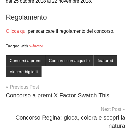
dal 25 ottobre 2018 al 22 novembre 2018.
Regolamento
Clicca qui
per scaricare il regolamento del concorso.
Tagged with
x-factor
Concorsi a premi
Concorsi con acquisto
featured
Vincere biglietti
Post
Previous Post
Concorso a premi X Factor Swatch This
navigation
Next Post
Concorso Regina: gioca, colora e scopri la
natura