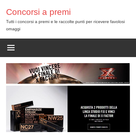
Skip
Concorsi a premi
to
content
Tutti i concorsi a premi e le raccolte punti per ricevere favolosi
omaggi