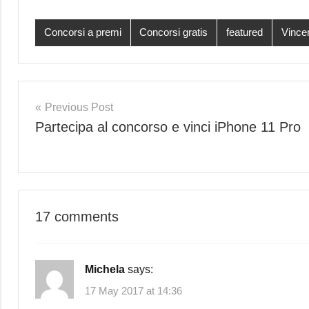
Concorsi a premi
Concorsi gratis
featured
Vince
Post
Previous Post
Partecipa al concorso e vinci iPhone 11 Pro
navigation
17 comments
Michela
says:
17 May 2017 at 14:36