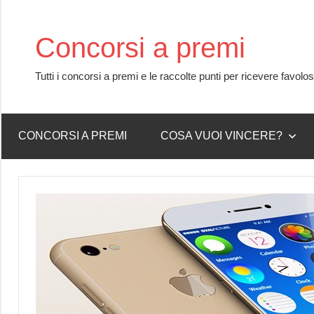
Skip
to
Concorsi a premi
content
Tutti i concorsi a premi e le raccolte punti per ricevere favolo
CONCORSI A PREMI
COSA VUOI VINCERE?