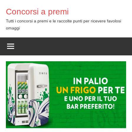
Skip
Concorsi a premi
to
content
Tutti i concorsi a premi e le raccolte punti per ricevere favolosi
omaggi