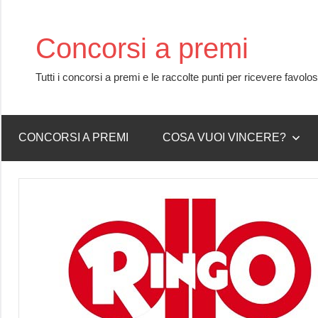
Skip
to
Concorsi a premi
content
Tutti i concorsi a premi e le raccolte punti per ricevere favolo
CONCORSI A PREMI
COSA VUOI VINCERE?