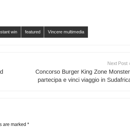
stant win
featured
Vincere multimedia
Next Post
rd
Concorso Burger King Zone Monster
partecipa e vinci viaggio in Sudafric
ds are marked
*