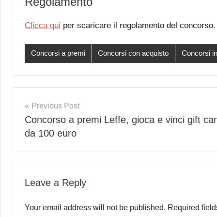
Regolamento
Clicca qui
per scaricare il regolamento del concorso.
Concorsi a premi
Concorsi con acquisto
Concorsi in
Post
Previous Post
Concorso a premi Leffe, gioca e vinci gift ca
navigation
da 100 euro
Leave a Reply
Your email address will not be published.
Required fiel