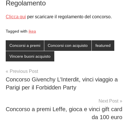
Regolamento
Clicca qui
per scaricare il regolamento del concorso.
Tagged with
ikea
Concorsi a premi
Concorsi con acquisto
featured
Vincere buoni acquisto
Post
Previous Post
Concorso Givenchy L’Interdit, vinci viaggio a
navigation
Parigi per il Forbidden Party
Next Post
Concorso a premi Leffe, gioca e vinci gift card
da 100 euro