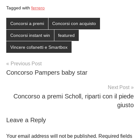
Tagged with
ferrero
Concorsi a premi
Concorsi con acquisto
Concorsi instant win
featured
Vincere cofanetti e Smartbox
Post
Previous Post
Concorso Pampers baby star
navigation
Next Post
Concorso a premi Scholl, riparti con il piede
giusto
Leave a Reply
Your email address will not be published.
Required fields