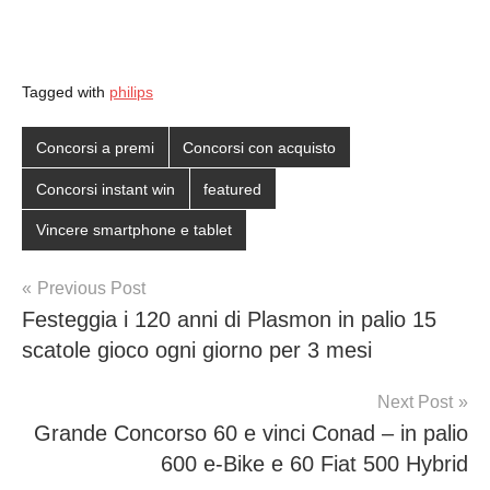
Tagged with
philips
Concorsi a premi
Concorsi con acquisto
Concorsi instant win
featured
Vincere smartphone e tablet
Post
Previous Post
Festeggia i 120 anni di Plasmon in palio 15
navigation
scatole gioco ogni giorno per 3 mesi
Next Post
Grande Concorso 60 e vinci Conad – in palio
600 e-Bike e 60 Fiat 500 Hybrid