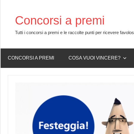
Skip
to
Concorsi a premi
content
Tutti i concorsi a premi e le raccolte punti per ricevere favolo
CONCORSI A PREMI
COSA VUOI VINCERE?