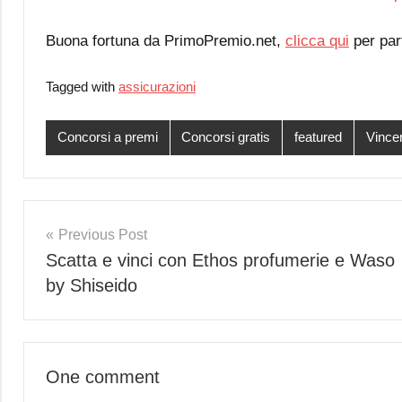
Buona fortuna da PrimoPremio.net,
clicca qui
per par
Tagged with
assicurazioni
Concorsi a premi
Concorsi gratis
featured
Vince
Post
Previous Post
Scatta e vinci con Ethos profumerie e Waso
navigation
by Shiseido
One comment