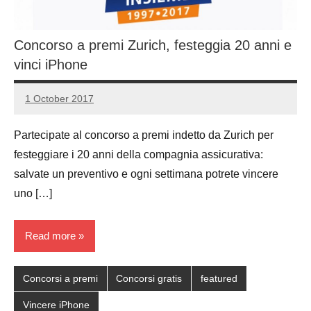
Concorso a premi Zurich, festeggia 20 anni e
vinci iPhone
1 October 2017
Luca
1
Papagni
comment
Partecipate al concorso a premi indetto da Zurich per
festeggiare i 20 anni della compagnia assicurativa:
salvate un preventivo e ogni settimana potrete vincere
uno […]
Read more
Concorsi a premi
Concorsi gratis
featured
Vincere iPhone