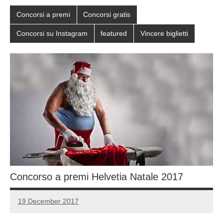
Concorsi a premi
Concorsi gratis
Concorsi su Instagram
featured
Vincere biglietti
Concorso a premi Helvetia Natale 2017
19 December 2017
Luca
No
Papagni
comments