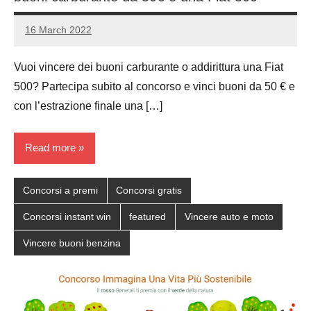
16 March 2022
Luca
No
Papagni
comments
Vuoi vincere dei buoni carburante o addirittura una Fiat
500? Partecipa subito al concorso e vinci buoni da 50 € e
con l’estrazione finale una […]
Read more
Concorsi a premi
Concorsi gratis
Concorsi instant win
featured
Vincere auto e moto
Vincere buoni benzina