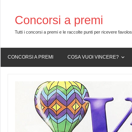
Skip
to
Concorsi a premi
content
Tutti i concorsi a premi e le raccolte punti per ricevere favolo
CONCORSI A PREMI
COSA VUOI VINCERE?