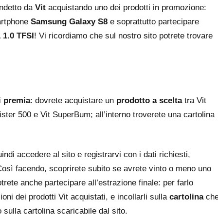
indetto da
Vit
acquistando uno dei prodotti in promozione:
martphone
Samsung Galaxy S8
e soprattutto partecipare
 1.0 TFSI
! Vi ricordiamo che sul nostro sito potrete trovare
i premia
: dovrete acquistare un
prodotto a scelta
tra Vit
ister 500 e Vit SuperBum; all’interno troverete una cartolina
indi accedere al sito e registrarvi con i dati richiesti,
. Così facendo, scoprirete subito se avrete vinto o meno uno
trete anche partecipare all’estrazione finale: per farlo
oni dei prodotti Vit acquistati, e incollarli sulla
cartolina
ch
sulla cartolina scaricabile dal sito.