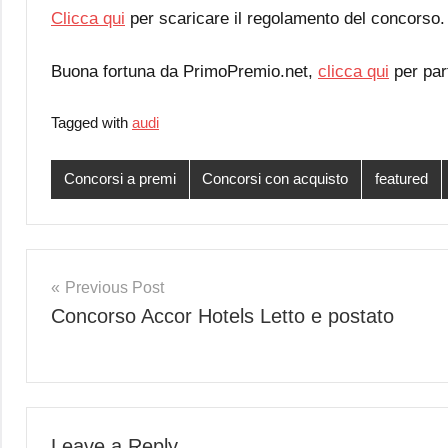
Clicca qui
per scaricare il regolamento del concorso.
Buona fortuna da PrimoPremio.net,
clicca qui
per par
Tagged with
audi
Concorsi a premi
Concorsi con acquisto
featured
Post
Previous Post
Concorso Accor Hotels Letto e postato
navigation
Leave a Reply