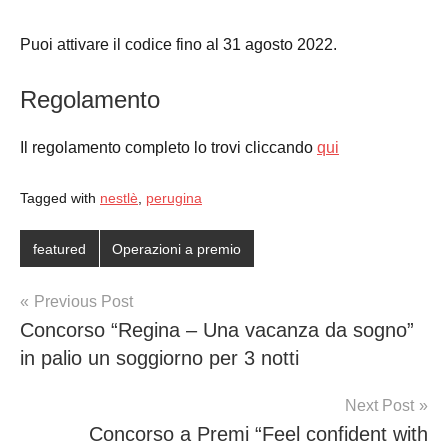
Puoi attivare il codice fino al 31 agosto 2022.
Regolamento
Il regolamento completo lo trovi cliccando
qui
Tagged with
nestlè
,
perugina
featured
Operazioni a premio
Post
Previous Post
Concorso “Regina – Una vacanza da sogno”
navigation
in palio un soggiorno per 3 notti
Next Post
Concorso a Premi “Feel confident with