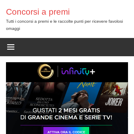
Skip
Concorsi a premi
to
content
Tutti i concorsi a premi e le raccolte punti per ricevere favolosi
omaggi