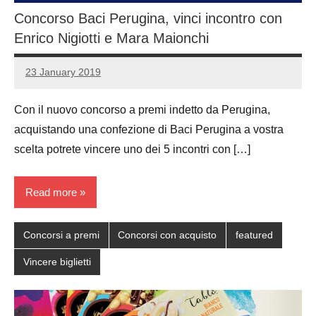
Concorso Baci Perugina, vinci incontro con
Enrico Nigiotti e Mara Maionchi
23 January 2019
Luca
No
Papagni
comments
Con il nuovo concorso a premi indetto da Perugina,
acquistando una confezione di Baci Perugina a vostra
scelta potrete vincere uno dei 5 incontri con […]
Read more
Concorsi a premi
Concorsi con acquisto
featured
Vincere biglietti