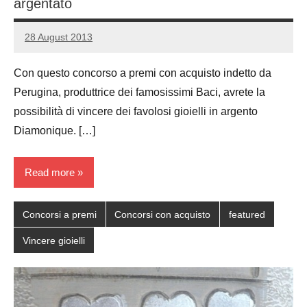
argentato
28 August 2013
Luca
No
Papagni
comments
Con questo concorso a premi con acquisto indetto da
Perugina, produttrice dei famosissimi Baci, avrete la
possibilità di vincere dei favolosi gioielli in argento
Diamonique. […]
Read more
Concorsi a premi
Concorsi con acquisto
featured
Vincere gioielli