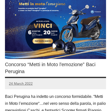
Concorso “Metti in Moto l’emozione” Baci
Perugina
24 March 2022
Luca
No
Papagni
comments
Baci Perugina ha indetto un concorso formidabile. “Metti
in Moto l’emozione“…nel vero senso della parola, in palio
meravigliosi Caschi e fantastici Scooter firmati Piaggio