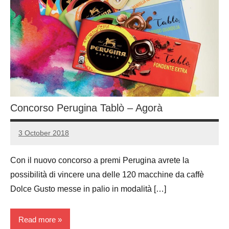
Concorso Perugina Tablò – Agorà
3 October 2018
Luca
No
Papagni
comments
Con il nuovo concorso a premi Perugina avrete la
possibilità di vincere una delle 120 macchine da caffè
Dolce Gusto messe in palio in modalità […]
Read more