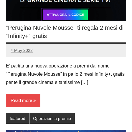
“Perugina Nuvole Mousse” ti regala 2 mesi di
“Infinity+” gratis
4 May 2022
Luca
No
Papagni
comments
E’ partita una nuova operazione a premi dal nome
“Perugina Nuvole Mousse” in palio 2 mesi Infinity+, gratis
per te il grande cinema e tantissime […]
Read more
featured
Operazioni a premio