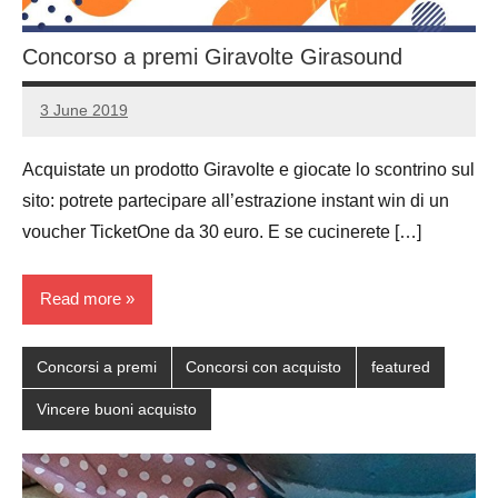
Concorso a premi Giravolte Girasound
3 June 2019
Luca
No
Papagni
comments
Acquistate un prodotto Giravolte e giocate lo scontrino sul
sito: potrete partecipare all’estrazione instant win di un
voucher TicketOne da 30 euro. E se cucinerete […]
Read more
Concorsi a premi
Concorsi con acquisto
featured
Vincere buoni acquisto