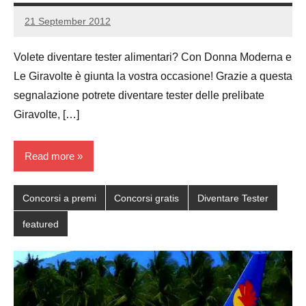
21 September 2012
Luca
No
Papagni
comments
Volete diventare tester alimentari? Con Donna Moderna e
Le Giravolte è giunta la vostra occasione! Grazie a questa
segnalazione potrete diventare tester delle prelibate
Giravolte, […]
Read more
Concorsi a premi
Concorsi gratis
Diventare Tester
featured