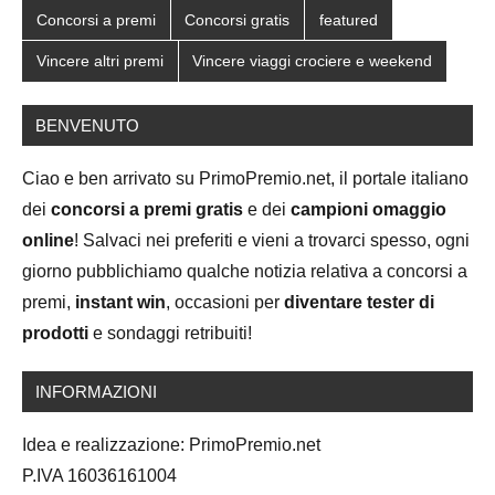
Concorsi a premi
Concorsi gratis
featured
Vincere altri premi
Vincere viaggi crociere e weekend
BENVENUTO
Ciao e ben arrivato su PrimoPremio.net, il portale italiano
dei
concorsi a premi gratis
e dei
campioni omaggio
online
! Salvaci nei preferiti e vieni a trovarci spesso, ogni
giorno pubblichiamo qualche notizia relativa a concorsi a
premi,
instant win
, occasioni per
diventare tester di
prodotti
e sondaggi retribuiti!
INFORMAZIONI
Idea e realizzazione: PrimoPremio.net
P.IVA 16036161004