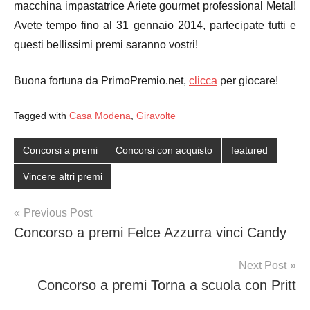
macchina impastatrice Ariete gourmet professional Metal!
Avete tempo fino al 31 gennaio 2014, partecipate tutti e
questi bellissimi premi saranno vostri!
Buona fortuna da PrimoPremio.net,
clicca
per giocare!
Tagged with
Casa Modena
,
Giravolte
Concorsi a premi
Concorsi con acquisto
featured
Vincere altri premi
Post
Previous Post
Concorso a premi Felce Azzurra vinci Candy
navigation
Next Post
Concorso a premi Torna a scuola con Pritt