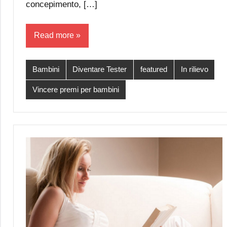
concepimento, […]
Read more
Bambini
Diventare Tester
featured
In rilievo
Vincere premi per bambini