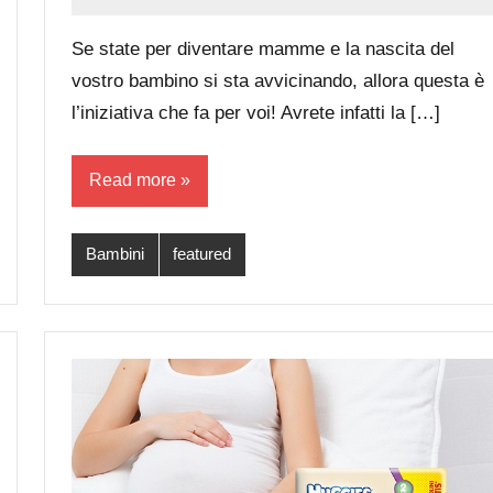
Luca
No
Papagni
comments
Se state per diventare mamme e la nascita del
vostro bambino si sta avvicinando, allora questa è
l’iniziativa che fa per voi! Avrete infatti la […]
Read more
Bambini
featured