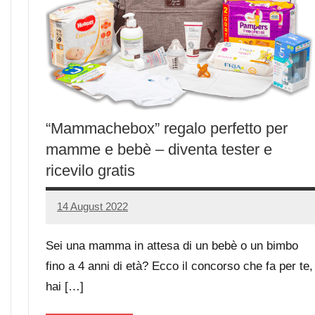
“Mammachebox” regalo perfetto per
mamme e bebè – diventa tester e
ricevilo gratis
14 August 2022
Luca
No
Papagni
comments
Sei una mamma in attesa di un bebè o un bimbo
fino a 4 anni di età? Ecco il concorso che fa per te,
hai […]