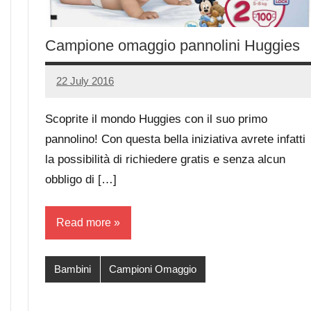
Campione omaggio pannolini Huggies
22 July 2016
Luca
5
Papagni
comments
Scoprite il mondo Huggies con il suo primo
pannolino! Con questa bella iniziativa avrete infatti
la possibilità di richiedere gratis e senza alcun
obbligo di […]
Read more
Bambini
Campioni Omaggio