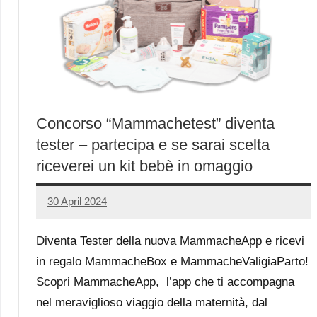
Concorso “Mammachetest” diventa
tester – partecipa e se sarai scelta
riceverei un kit bebè in omaggio
30 April 2024
Luca
No
Papagni
comments
Diventa Tester della nuova MammacheApp e ricevi
in regalo MammacheBox e MammacheValigiaParto!
Scopri MammacheApp, l’app che ti accompagna
nel meraviglioso viaggio della maternità, dal