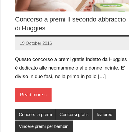
Concorso a premi Il secondo abbraccio
di Huggies
19 October 2016
Luca
No
Papagni
comments
Questo concorso a premi gratis indetto da Huggies
è dedicato alle neomamme o alle donne incinte. E’
diviso in due fasi, nella prima in palio […]
Read more
Concorsi a premi
Concorsi gratis
featured
Vincere premi per bambini