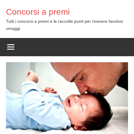
Skip
Concorsi a premi
to
content
Tutti i concorsi a premi e le raccolte punti per ricevere favolosi
omaggi