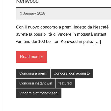
Kenwood
9 January 2018
Luca
No
Papagni
comments
Con il nuovo concorso a premi indetto da Nescafè
avrete la possibilità di vincere in modalità instant
win uno dei 100 bollitori Kenwood in palio. […]
Read more
Concorsi a premi
Concorsi con acquisto
Concorsi instant win
featured
Vincere elettrodomestici