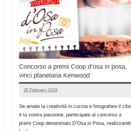
Concorso a premi Coop d’osa in posa,
vinci planetaria Kenwood
25 February 2019
Luca
No
Papagni
comments
Se amate la creatività in cucina e fotografare il cib
è la vostra passione, partecipate al concorso a
premi Coop denominato D’Osa in Posa, realizzand