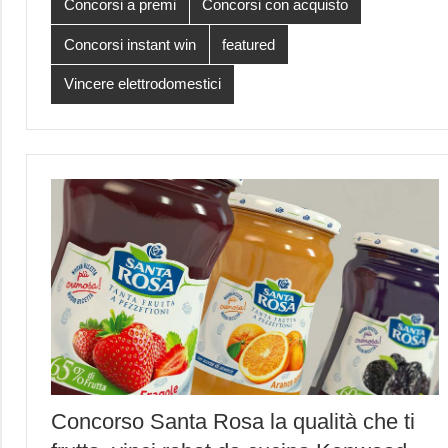
Concorsi a premi
Concorsi con acquisto
Concorsi instant win
featured
Vincere elettrodomestici
Concorso Santa Rosa la qualità che ti