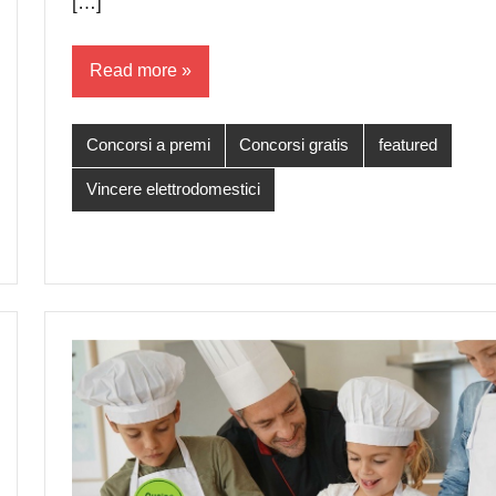
[…]
Read more
Concorsi a premi
Concorsi gratis
featured
Vincere elettrodomestici