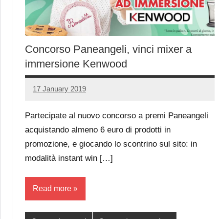
Concorso Paneangeli, vinci mixer a
immersione Kenwood
17 January 2019
Luca
No
Papagni
comments
Partecipate al nuovo concorso a premi Paneangeli
acquistando almeno 6 euro di prodotti in
promozione, e giocando lo scontrino sul sito: in
modalità instant win […]
Read more