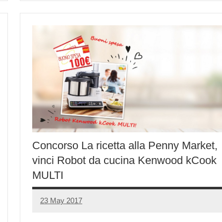
Concorso La ricetta alla Penny Market,
vinci Robot da cucina Kenwood kCook
MULTI
23 May 2017
Luca
No
Papagni
comments