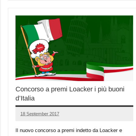
Concorso a premi Loacker i più buoni
d’Italia
18 September 2017
Luca
1
Papagni
comment
Il nuovo concorso a premi indetto da Loacker e