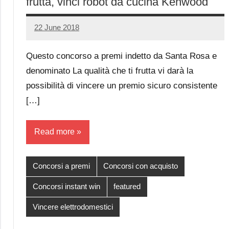
frutta, vinci robot da cucina Kenwood
22 June 2018
Luca
2
Papagni
comments
Questo concorso a premi indetto da Santa Rosa e
denominato La qualità che ti frutta vi darà la
possibilità di vincere un premio sicuro consistente
[…]
Read more
Concorsi a premi
Concorsi con acquisto
Concorsi instant win
featured
Vincere elettrodomestici