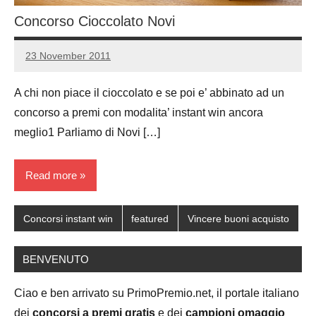
Concorso Cioccolato Novi
23 November 2011
Luca
No
Papagni
comments
A chi non piace il cioccolato e se poi e’ abbinato ad un
concorso a premi con modalita’ instant win ancora
meglio1 Parliamo di Novi […]
Read more
Concorsi instant win
featured
Vincere buoni acquisto
BENVENUTO
Ciao e ben arrivato su PrimoPremio.net, il portale italiano
dei
concorsi a premi gratis
e dei
campioni omaggio