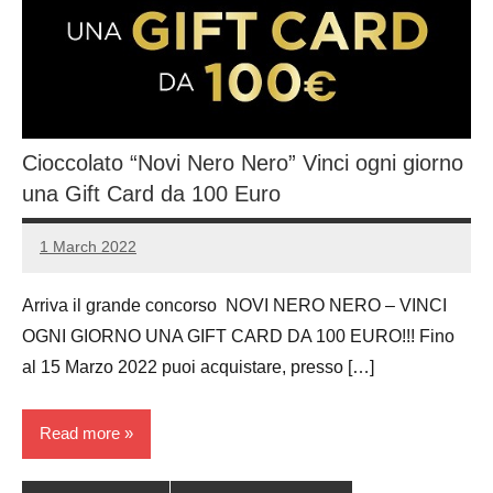
Cioccolato “Novi Nero Nero” Vinci ogni giorno
una Gift Card da 100 Euro
1 March 2022
Luca
No
Papagni
comments
Arriva il grande concorso NOVI NERO NERO – VINCI
OGNI GIORNO UNA GIFT CARD DA 100 EURO!!! Fino
al 15 Marzo 2022 puoi acquistare, presso […]
Read more