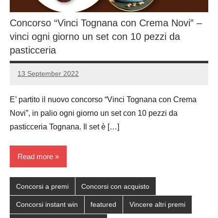
Concorso “Vinci Tognana con Crema Novi” –
vinci ogni giorno un set con 10 pezzi da
pasticceria
13 September 2022
Luca
No
Papagni
comments
E’ partito il nuovo concorso “Vinci Tognana con Crema
Novi”, in palio ogni giorno un set con 10 pezzi da
pasticceria Tognana. Il set è […]
Read more
Concorsi a premi
Concorsi con acquisto
Concorsi instant win
featured
Vincere altri premi