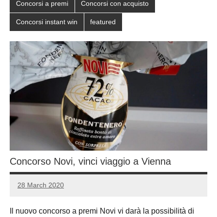
Concorsi a premi
Concorsi con acquisto
Concorsi instant win
featured
Concorso Novi, vinci viaggio a Vienna
28 March 2020
Luca
No
Papagni
comments
Il nuovo concorso a premi Novi vi darà la possibilità di