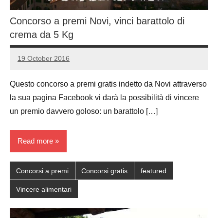
Concorso a premi Novi, vinci barattolo di
crema da 5 Kg
19 October 2016
Luca
No
Papagni
comments
Questo concorso a premi gratis indetto da Novi attraverso
la sua pagina Facebook vi darà la possibilità di vincere
un premio davvero goloso: un barattolo […]
Read more
Concorsi a premi
Concorsi gratis
featured
Vincere alimentari