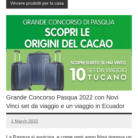
Vincere prodotti per la casa
Grande Concorso Pasqua 2022 con Novi
Vinci set da viaggio e un viaggio in Ecuador
1 March 2022
Luca
No
Papagni
comments
La Pasqua si avvicina, e come ogni anno Novi rinnova un