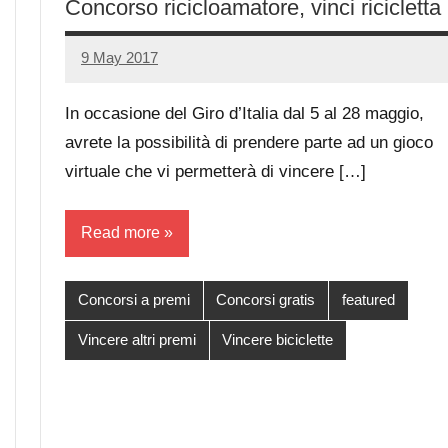
Concorso ricicloamatore, vinci ricicletta
9 May 2017
Luca
No
Papagni
comments
In occasione del Giro d’Italia dal 5 al 28 maggio,
avrete la possibilità di prendere parte ad un gioco
virtuale che vi permetterà di vincere […]
Read more
Concorsi a premi
Concorsi gratis
featured
Vincere altri premi
Vincere biciclette