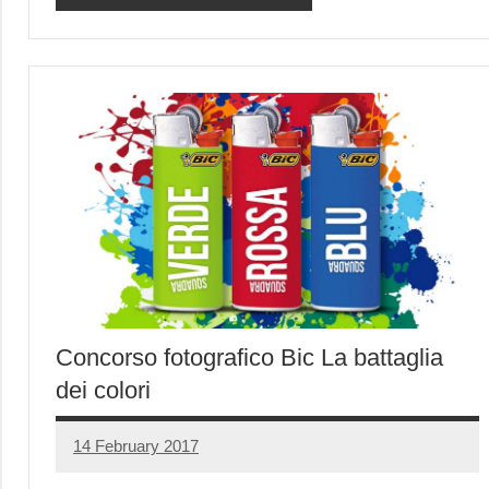
Concorso fotografico Bic La battaglia
dei colori
14 February 2017
Luca
No
Papagni
comments