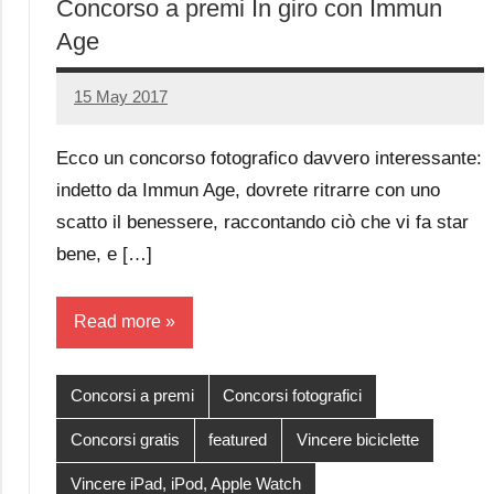
Concorso a premi In giro con Immun
Age
15 May 2017
Luca
No
Papagni
comments
Ecco un concorso fotografico davvero interessante:
indetto da Immun Age, dovrete ritrarre con uno
scatto il benessere, raccontando ciò che vi fa star
bene, e […]
Read more
Concorsi a premi
Concorsi fotografici
Concorsi gratis
featured
Vincere biciclette
Vincere iPad, iPod, Apple Watch