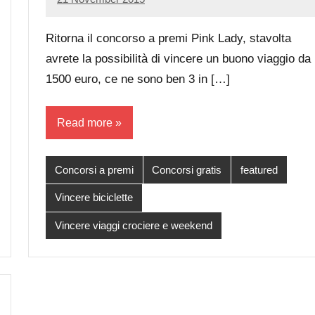
Luca
No
Papagni
comments
Ritorna il concorso a premi Pink Lady, stavolta
avrete la possibilità di vincere un buono viaggio da
1500 euro, ce ne sono ben 3 in […]
Read more
Concorsi a premi
Concorsi gratis
featured
Vincere biciclette
Vincere viaggi crociere e weekend