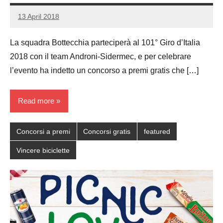
13 April 2018
Luca
1
Papagni
comment
La squadra Bottecchia parteciperà al 101° Giro d’Italia
2018 con il team Androni-Sidermec, e per celebrare
l’evento ha indetto un concorso a premi gratis che […]
Read more
Concorsi a premi
Concorsi gratis
featured
Vincere biciclette