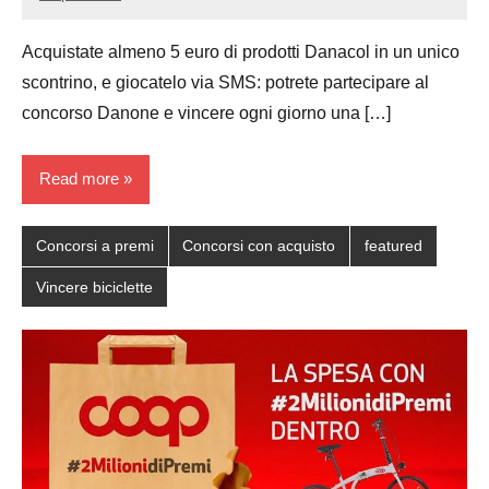
Luca
No
Papagni
comments
Acquistate almeno 5 euro di prodotti Danacol in un unico
scontrino, e giocatelo via SMS: potrete partecipare al
concorso Danone e vincere ogni giorno una […]
Read more
Concorsi a premi
Concorsi con acquisto
featured
Vincere biciclette