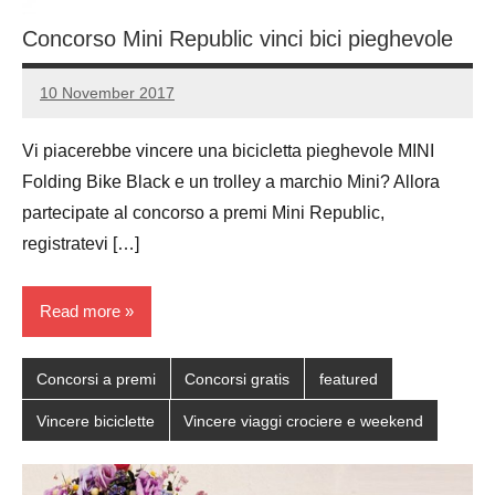
Concorso Mini Republic vinci bici pieghevole
10 November 2017
Luca
No
Papagni
comments
Vi piacerebbe vincere una bicicletta pieghevole MINI
Folding Bike Black e un trolley a marchio Mini? Allora
partecipate al concorso a premi Mini Republic,
registratevi […]
Read more
Concorsi a premi
Concorsi gratis
featured
Vincere biciclette
Vincere viaggi crociere e weekend