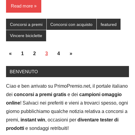
Read more
Concorsi a premi
Concorsi con acquisto
featured
Vincere biciclette
Posts
Previous
Next
«
1
2
3
4
»
navigation
Posts
Posts
BENVENUTO
Ciao e ben arrivato su PrimoPremio.net, il portale italiano
dei
concorsi a premi gratis
e dei
campioni omaggio
online
! Salvaci nei preferiti e vieni a trovarci spesso, ogni
giorno pubblichiamo qualche notizia relativa a concorsi a
premi,
instant win
, occasioni per
diventare tester di
prodotti
e sondaggi retribuiti!