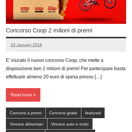
Concorso Coop 2 milioni di premi
23 January 2018
Luca
4
Papagni
comments
E’ iniziato il nuovo concorso Coop, che mette a
disposizione ben 2 milioni di premi! Per partecipare basta
effettuare almeno 20 euro di spesa presso […]
Read more
Concorsi a premi
Concorsi gratis
featured
Vincere alimentari
Vincere auto e moto