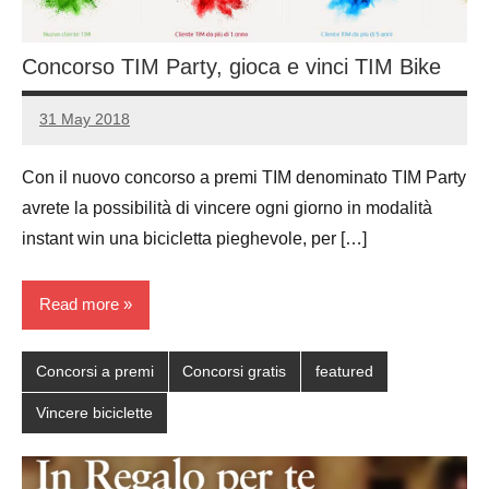
Concorso TIM Party, gioca e vinci TIM Bike
31 May 2018
Luca
2
Papagni
comments
Con il nuovo concorso a premi TIM denominato TIM Party
avrete la possibilità di vincere ogni giorno in modalità
instant win una bicicletta pieghevole, per […]
Read more
Concorsi a premi
Concorsi gratis
featured
Vincere biciclette