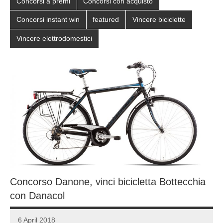
Concorsi a premi
Concorsi con acquisto
Concorsi instant win
featured
Vincere biciclette
Vincere elettrodomestici
Concorso Danone, vinci bicicletta Bottecchia
con Danacol
6 April 2018