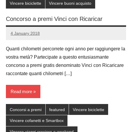
Vincere biciclette
Vincere buoni acquisto
Concorso a premi Vinci con Ricaricar
4 January 2018
Luca
No
Papagni
comments
Quanti chilometri percorrete ogni anno per raggiungere la
vostra metà? Partecipate a questo entusiasmante
concorso a premi gratis denominato Vinci con Ricaricare
raccontate quanti chilometri […]
Read more
Concorsi a premi
featured
Vincere biciclette
Vincere cofanetti e Smartbox
Vincere viaggi crociere e weekend