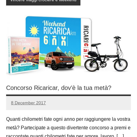
Concorso Ricaricar, dov’è la tua metà?
8 December 2017
Luca
No
Papagni
comments
Quanti chilometri fate ogni anno per raggiungere la vostra
metà? Partecipate a questo divertente concorso a premi e
raccontate quanti chilometri fate per amore, lavoro, […]