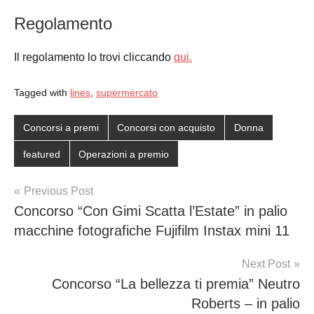
Regolamento
Il regolamento lo trovi cliccando
qui.
Tagged with
lines
,
supermercato
Concorsi a premi
Concorsi con acquisto
Donna
featured
Operazioni a premio
Post
Previous Post
Concorso “Con Gimi Scatta l’Estate” in palio
navigation
macchine fotografiche Fujifilm Instax mini 11
Next Post
Concorso “La bellezza ti premia” Neutro
Roberts – in palio