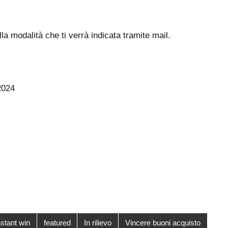
lla modalità che ti verrà indicata tramite mail.
2024
stant win
featured
In rilievo
Vincere buoni acquisto