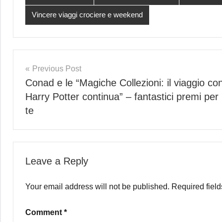
Vincere viaggi crociere e weekend
Post
Previous Post
Conad e le “Magiche Collezioni: il viaggio co
navigation
Harry Potter continua” – fantastici premi per
te
Leave a Reply
Your email address will not be published.
Required fiel
Comment
*