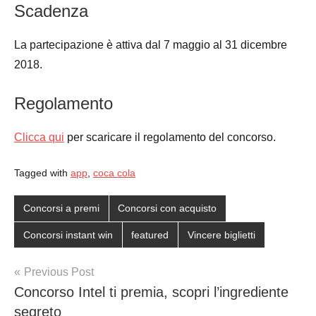
Scadenza
La partecipazione è attiva dal 7 maggio al 31 dicembre
2018.
Regolamento
Clicca qui
per scaricare il regolamento del concorso.
Tagged with
app
,
coca cola
Concorsi a premi
Concorsi con acquisto
Concorsi instant win
featured
Vincere biglietti
Post
Previous Post
Concorso Intel ti premia, scopri l’ingrediente
navigation
segreto