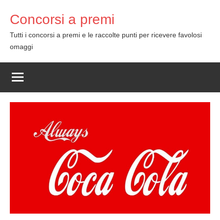
Skip
Concorsi a premi
to
content
Tutti i concorsi a premi e le raccolte punti per ricevere favolosi
omaggi