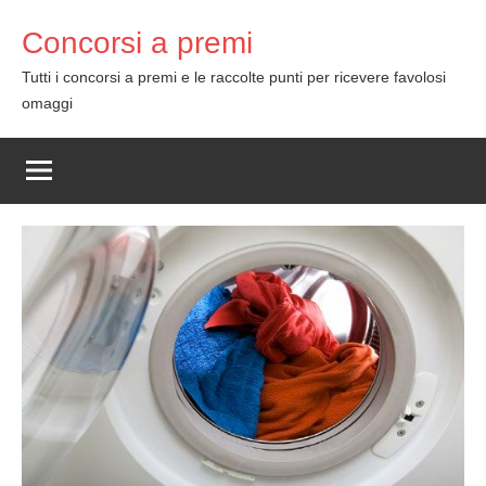
Skip
Concorsi a premi
to
content
Tutti i concorsi a premi e le raccolte punti per ricevere favolosi
omaggi