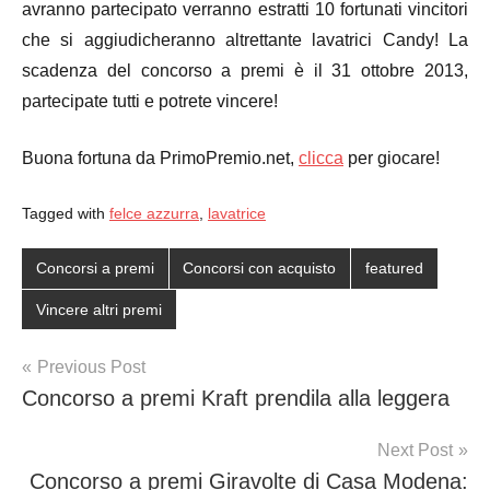
avranno partecipato verranno estratti 10 fortunati vincitori
che si aggiudicheranno altrettante lavatrici Candy! La
scadenza del concorso a premi è il 31 ottobre 2013,
partecipate tutti e potrete vincere!
Buona fortuna da PrimoPremio.net,
clicca
per giocare!
Tagged with
felce azzurra
,
lavatrice
Concorsi a premi
Concorsi con acquisto
featured
Vincere altri premi
Post
Previous Post
Concorso a premi Kraft prendila alla leggera
navigation
Next Post
Concorso a premi Giravolte di Casa Modena: