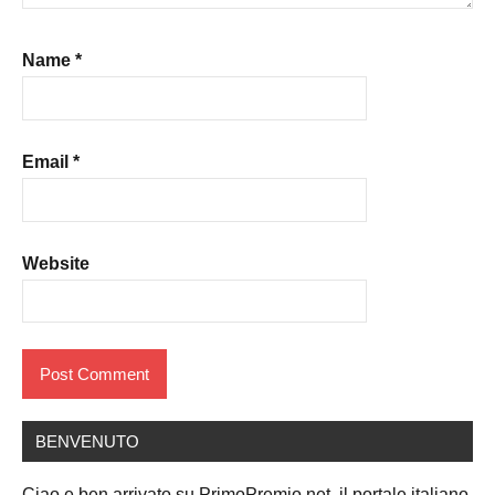
Name
*
Email
*
Website
BENVENUTO
Ciao e ben arrivato su PrimoPremio.net, il portale italiano